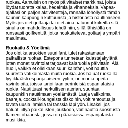
ruokaa. Aamuisin on myös päivittäiset markkinat, joista
löydät tuoretta kalaa, hedelmiä ja vihanneksia. Vapaa-
ajallasi on paljon aktiviteetteja, rannalla löhöilystä tämän
kauniin kaupungin kulttuurista ja historiasta nauttimiseen.
Myös jos olet golfaaja tai olet aina halunnut kokeilla sitä,
sinulla on mahdollisuus tehdä niin, sillä lähistöllä on
runsaasti golfkenttiä, jotka houkuttelevat golfaajia ympäri
maailmaa.
Ruokailu & Yöelämä
Jos olet kalaruokien suuri fani, tulet rakastamaan
paikallista ruokaa. Estepona tunnetaan kalastajakylänä,
joten monet ravintolat tarjoavat kalaruokia päivittäin. Älä
huoli, vaikka et olisikaan suuri kalafani, voit nauttia
suuresta valikoimasta muita ruokia. Jos haluat ruokailla
tyylikkäästi espanjalaiseen tyyliin, on monia upeita
ravintoloita, joissa tarjoillaan perinteisiä espanjalaisia ​​
ruokia. Nautittuasi herkullisen aterian, suuntaa
kaupunkiin nauttimaan yöelämästä. Laaja valikoima
baareja, cocktail-loungeista diskoihin, voit rentoutua ja
tavata uusia ihmisiä tai tanssia läpi yön. Lisäksi, jos
haluat liittyä paikallisten joukkoon, voit nauttia suositusta
flamencobaarista, jossa on pääasiassa espanjalaista
musiikkia.