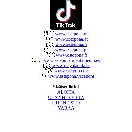
🇳🇱
www.estepona.nl
🇩🇪
www.estepona.at
🇫🇷
www.estepona.fr
🇵🇹
www.estepona.pt
🇫🇮
www.estepona.fi
🇪🇸
www.estepona-apartamento.es
🇪🇸
www.playalarada.es
🇬🇧
www.estepona.me
🇬🇧
www.estepona.vacations
Sisäiset linkit
ALOITA
OTA YHTEYTTÄ
HUONEISTO
VARAA