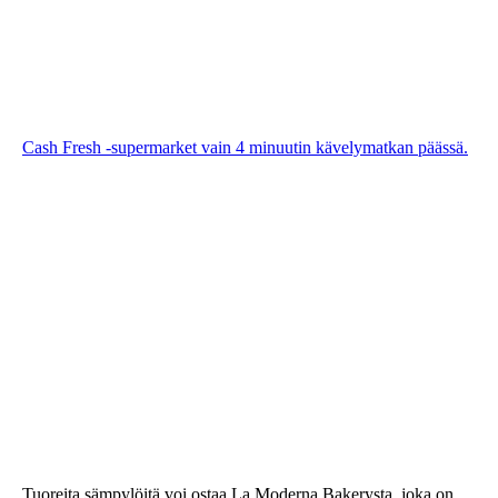
Cash Fresh -supermarket vain 4 minuutin kävelymatkan päässä.
Tuoreita sämpylöitä voi ostaa La Moderna Bakerysta, joka on